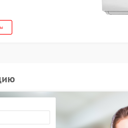
ны
цию