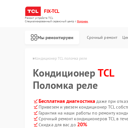
FIX-TCL
Ремонт устройств TCL
Специализированный cервисный центр г.
Воронеж
Мы ремонтируем
Срочный ремонт
Це
ров TCL в Воронеже
Кондиционер TCL поломка реле
Кондиционер
TCL
Поломка реле
Бесплатная диагностика
даже при отказ
Привезем и увезем кондиционер TCL собст
Гарантия на наши работы по ремонту кон
Срочный ремонт кондиционеров TCL в теч
Ремонт роботов-пылесосов TCL
Ремонт сушильных машин TCL
Ремонт стиральных машин TCL
20%
Скидка для вас до