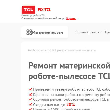
FIX-TCL
Ремонт устройств TCL
Специализированный cервисный центр г.
Воронеж
Мы ремонтируем
Срочный ремонт
Це
сов TCL в Воронеже
Робот-пылесос TCL ремонт материнской платы
Ремонт материнской
роботе-пылесосе TC
Привезем и увезем робот-пылесос TCL соб
Гарантия на наши работы по ремонту робо
Срочный ремонт роботов-пылесосов TCL в 
Ремонт сушильных машин TCL
Ремонт стиральных машин TCL
20%
Скидка для вас до
Получите 1500 рублей на ремонт