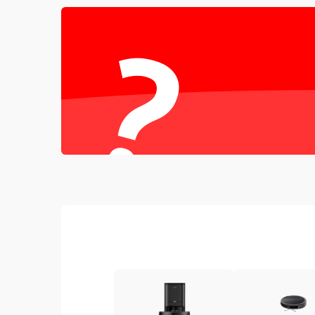
Проблемы с механикой
?
Батарея
Режим работы
Программные сбои