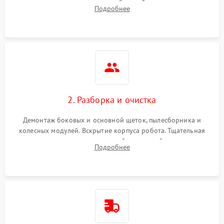
аккумулятора и тестирование базовой станции зарядки.
Подробнее
Оценка работы лидара, бампера и датчиков падения для
локализации неисправности.
2. Разборка и очистка
Демонтаж боковых и основной щеток, пылесборника и
колесных модулей. Вскрытие корпуса робота. Тщательная
очистка внутренних полостей, шестерней и плат от
Подробнее
скопившейся пыли, волос и шерсти животных с
использованием сжатого воздуха и щеток.