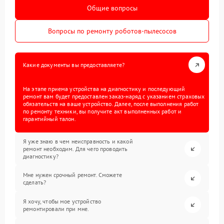
Общие вопросы
Вопросы по ремонту роботов-пылесосов
Какие документы вы предоставляете?
На этапе приема устройства на диагностику и последующий
ремонт вам будет предоставлен заказ-наряд с указанием страховых
обязательств на ваше устройство. Далее, после выполнения работ
по ремонту техники, вы получите акт выполненных работ и
гарантийный талон.
Я уже знаю в чем неисправность и какой
ремонт необходим. Для чего проводить
диагностику?
Мне нужен срочный ремонт. Сможете
сделать?
Я хочу, чтобы мое устройство
ремонтировали при мне.