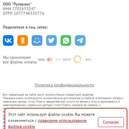
ООО "Русервис"
ИНН 7702633247
ОГРН 1077746335776
Поделиться в соц. сетях:
Мы принимаем
все формы оплаты
Политика конфиденциальности
Вся информация на сайте носит исключительно справочный характер.
Товарные знаки используются исключительно для описания устройств, в отношении которых
сервисные центры vrn.tcl-fixer.ru предоставляют услуги по ремонту. Услуги оказываются в
неавторизованных сервисных центрах vrn.tcl-fixer.ru, которые не связаны с
правообладателями товарных знаков или их официальными представителями.
Ремонт осуществляется для устройств, уже введенных в гражданский оборот в соответствии
Этот сайт использует файлы cookie. Вы можете
со статьей 1487 ГК РФ.
Использование товарных знаков не преследует цели индивидуализации услуг или введения
ознакомиться с
правилами использования
Согласен
потребителей в заблуждение, а служит для информирования о предоставляемых услугах по
ремонту техники указанных брендов.
файлов cookie