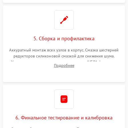
5. Сборка и профилактика
Аккуратный монтаж всех узлов в корпус. Смазка шестерней
редукторов силиконовой смазкой для снижения шума.
Установка новых расходных материалов (HEPA-фильтров,
Подробнее
микрофибры, щеток). Надежная фиксация разъемов и
проверка герметичности водяного контура.
6. Финальное тестирование и калибровка