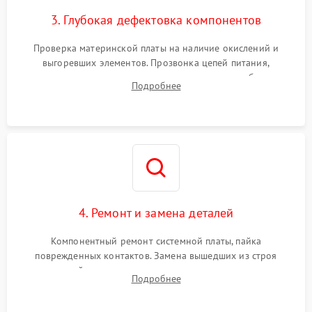
3. Глубокая дефектовка компонентов
Проверка материнской платы на наличие окислений и
выгоревших элементов. Прозвонка цепей питания,
тестирование приводных моторов колес и турбины
Подробнее
всасывания. Оценка состояния оптических и инфракрасных
датчиков, а также механизма лазерного дальномера.
4. Ремонт и замена деталей
Компонентный ремонт системной платы, пайка
поврежденных контактов. Замена вышедших из строя
двигателей, изношенного аккумулятора, неисправного
Подробнее
лидара или помпы подачи воды. Восстановление шлейфов и
устранение последствий попадания влаги.