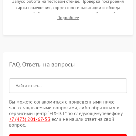
Запуск робота на тестовом стенде. Проверка построения
карты помещения, корректности навигации и обхода
препятствий. Оценка силы всасывания и работы турбины.
Подробнее
Тестирование автоматического возврата на док-станцию и
процесса зарядки.
FAQ. Ответы на вопросы
Вы можете ознакомиться с приведенными ниже
часто задаваемыми вопросами, либо обратиться в
сервисный центр “FIX-TCL” по следующему телефону
+7 (473) 201-67-53
если не нашли ответ на свой
вопрос.