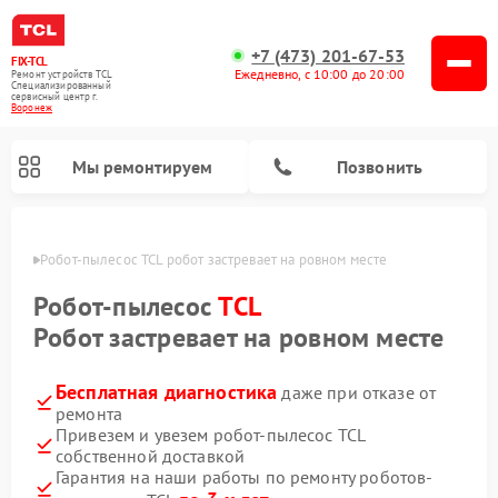
+7 (473) 201-67-53
FIX-TCL
Ежедневно, с 10:00 до 20:00
Ремонт устройств TCL
Специализированный
cервисный центр г.
Воронеж
Мы ремонтируем
Позвонить
онеже
Робот-пылесос TCL робот застревает на ровном месте
Робот-пылесос
TCL
Робот застревает на ровном месте
Бесплатная диагностика
даже при отказе от
ремонта
Привезем и увезем робот-пылесос TCL
собственной доставкой
Гарантия на наши работы по ремонту роботов-