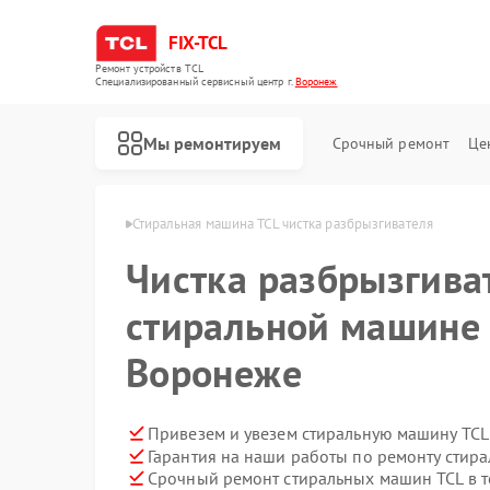
FIX-TCL
Ремонт устройств TCL
Специализированный cервисный центр г.
Воронеж
Мы ремонтируем
Срочный ремонт
Це
шин TCL в Воронеже
Стиральная машина TCL чистка разбрызгивателя
Чистка разбрызгива
стиральной машине 
Воронеже
Привезем и увезем стиральную машину TCL
Гарантия на наши работы по ремонту стир
Ремонт роботов-пылесосов TCL
Ремонт сушильных машин TCL
Срочный ремонт стиральных машин TCL в т