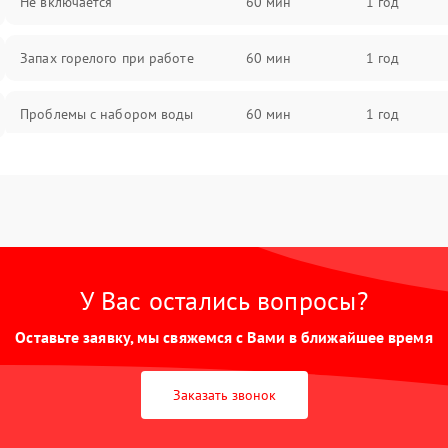
Не включается
60 мин
1 год
Запах горелого при работе
60 мин
1 год
Проблемы с набором воды
60 мин
1 год
Замена ТЭНа
60 мин
1 год
Замена платы управления
60 мин
1 год
У Вас остались вопросы?
Оставьте заявку, мы свяжемся с Вами в ближайшее время
Заказать звонок