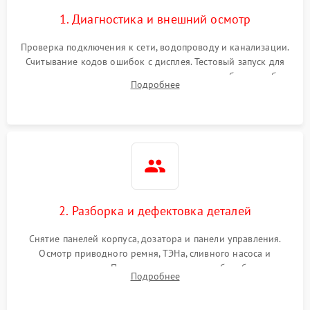
1. Диагностика и внешний осмотр
Проверка подключения к сети, водопроводу и канализации.
Считывание кодов ошибок с дисплея. Тестовый запуск для
выявления посторонних шумов, протечек или сбоев в работе
Подробнее
электронного модуля управления.
2. Разборка и дефектовка деталей
Снятие панелей корпуса, дозатора и панели управления.
Осмотр приводного ремня, ТЭНа, сливного насоса и
амортизаторов. Проверка подшипников барабана и
Подробнее
крестовины на износ, а манжеты люка на разрывы.