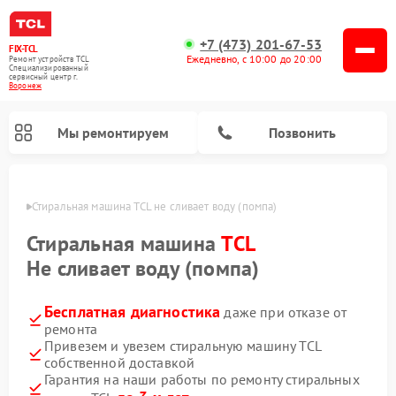
+7 (473) 201-67-53
FIX-TCL
Ежедневно, с 10:00 до 20:00
Ремонт устройств TCL
Специализированный
cервисный центр г.
Воронеж
Мы ремонтируем
Позвонить
онеже
Стиральная машина TCL не сливает воду (помпа)
Стиральная машина
TCL
Не сливает воду (помпа)
Бесплатная диагностика
даже при отказе от
ремонта
Привезем и увезем стиральную машину TCL
собственной доставкой
Гарантия на наши работы по ремонту стиральных