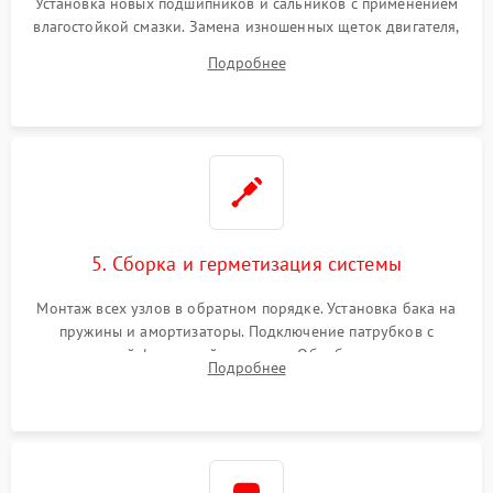
Установка новых подшипников и сальников с применением
влагостойкой смазки. Замена изношенных щеток двигателя,
порванного ремня привода, неисправного сливного насоса
Подробнее
или поврежденной резиновой манжеты.
5. Сборка и герметизация системы
Монтаж всех узлов в обратном порядке. Установка бака на
пружины и амортизаторы. Подключение патрубков с
надежной фиксацией хомутами. Обработка стыков
Подробнее
герметиком для предотвращения возможных протечек воды.