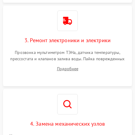
3. Ремонт электроники и электрики
Прозвонка мультиметром ТЭНа, датчика температуры,
прессостата и клапанов залива воды. Пайка поврежденных
дорожек или замена симисторов на плате управления.
Подробнее
Восстановление целостности проводки и контактов.
4. Замена механических узлов