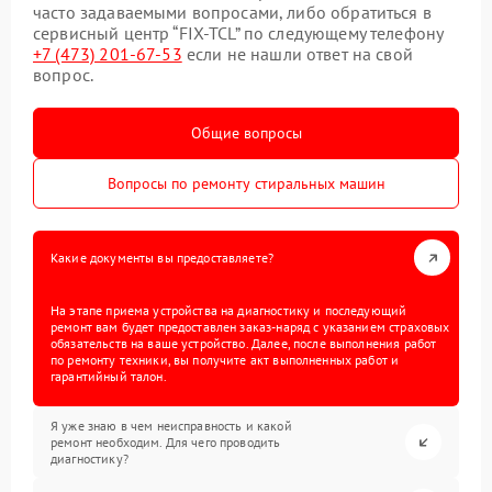
часто задаваемыми вопросами, либо обратиться в
сервисный центр “FIX-TCL” по следующему телефону
+7 (473) 201-67-53
если не нашли ответ на свой
вопрос.
Общие вопросы
Вопросы по ремонту стиральных машин
Какие документы вы предоставляете?
На этапе приема устройства на диагностику и последующий
ремонт вам будет предоставлен заказ-наряд с указанием страховых
обязательств на ваше устройство. Далее, после выполнения работ
по ремонту техники, вы получите акт выполненных работ и
гарантийный талон.
Я уже знаю в чем неисправность и какой
ремонт необходим. Для чего проводить
диагностику?