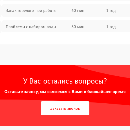
Запах горелого при работе
60 мин
1 год
Проблемы с набором воды
60 мин
1 год
Замена ТЭНа
60 мин
1 год
Замена платы управления
60 мин
1 год
У Вас остались вопросы?
Оставьте заявку, мы свяжемся с Вами в ближайшее время
Заказать звонок