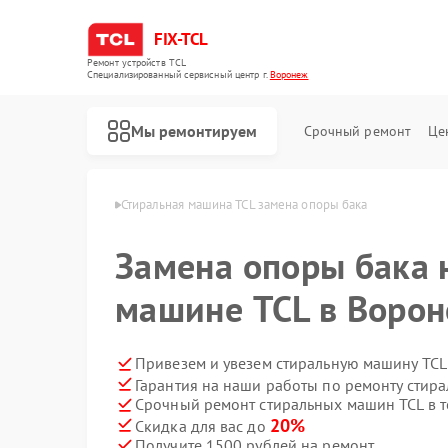
FIX-TCL
Ремонт устройств TCL
Специализированный cервисный центр г.
Воронеж
Мы ремонтируем
Срочный ремонт
Це
шин TCL в Воронеже
Стиральная машина TCL замена опоры бака
Замена опоры бака 
машине TCL в Воро
Привезем и увезем стиральную машину TCL
Гарантия на наши работы по ремонту стир
Срочный ремонт стиральных машин TCL в т
Ремонт роботов-пылесосов TCL
Ремонт сушильных машин TCL
20%
Скидка для вас до
Получите 1500 рублей на ремонт