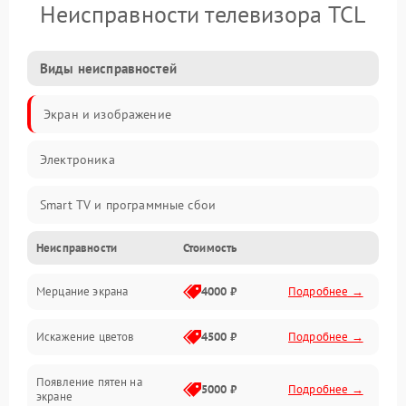
Неисправности телевизора TCL
Виды неисправностей
Экран и изображение
Электроника
Smart TV и программные сбои
Неисправности
Стоимость
Питание и запуск
Мерцание экрана
4000 ₽
Подробнее →
Подсветка и LED-модули
Искажение цветов
4500 ₽
Подробнее →
Звук и аудиосистема
Появление пятен на
Сигнал и приём каналов
5000 ₽
Подробнее →
экране