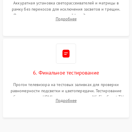
Аккуратная установка светорассеивателей и матрицы в
рамку без перекосов для исключения засветов и трещин.
Подключение внутренних шлейфов. Закрытие корпуса.
Подробнее
Сброс настроек и обновление программного обеспечения.
6. Финальное тестирование
Прогон телевизора на тестовых заливках для проверки
равномерности подсветки и цветопередачи. Тестирование
работы разъемов HDMI, динамиков, модуля Wi-Fi и Smart TV
Подробнее
в рабочем режиме в течение нескольких часов.