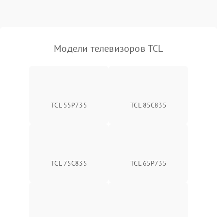
Модели телевизоров TCL
TCL 55P735
TCL 85C835
TCL 75C835
TCL 65P735