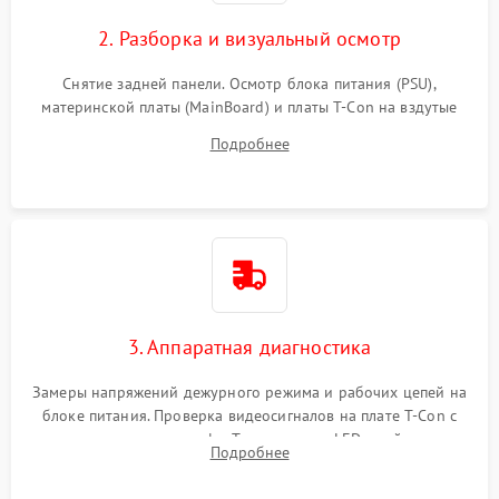
2. Разборка и визуальный осмотр
Снятие задней панели. Осмотр блока питания (PSU),
материнской платы (MainBoard) и платы T-Con на вздутые
конденсаторы, прогары, окисления и микротрещины.
Подробнее
Проверка надежности фиксации и целостности шлейфов.
3. Аппаратная диагностика
Замеры напряжений дежурного режима и рабочих цепей на
блоке питания. Проверка видеосигналов на плате T-Con с
помощью осциллографа. Тестирование LED-драйвера и
Подробнее
светодиодных планок подсветки мультиметром.